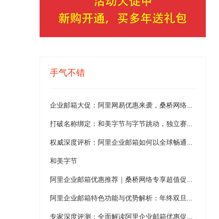
手气不错
过
企业邮箱大促：阿里网易优惠来袭，桑桥网络助您省更多！
打破名称绑定：和美字节与字节跳动，独立赛道各自出彩
权威深度评析：阿里企业邮箱如何以全球畅通邮件服务与桑桥网络合作推出超值优惠促销方案，全面解读无限容量企业邮箱的核心竞争力及市场前景
和美字节
阿里企业邮箱优惠推荐｜桑桥网络专享超值促销及服务介绍
阿里企业邮箱特色功能与优势解析：年终双旦促销优惠推荐桑桥网络
专家深度评测：全面解读阿里企业邮箱优惠促销政策及桑桥网络官方授权代理所提供的高效稳定、无限存储与全球畅通邮件服务优势，展现卓越实力