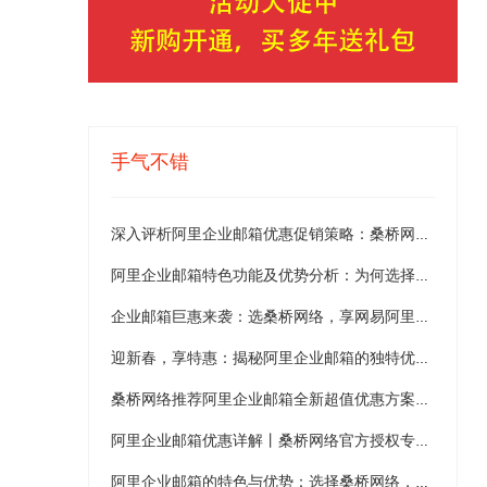
手气不错
深入评析阿里企业邮箱优惠促销策略：桑桥网络官方授权代理全力助推企业高效沟通，实现稳定收发、无限容量及全球互联超值优惠盛宴
阿里企业邮箱特色功能及优势分析：为何选择桑桥网络代理商
企业邮箱巨惠来袭：选桑桥网络，享网易阿里双倍惊喜促销！
迎新春，享特惠：揭秘阿里企业邮箱的独特优势与桑桥网络优惠
桑桥网络推荐阿里企业邮箱全新超值优惠方案：5用户标准版仅600元/年起，买赠优惠多重加持，开启全球互联高效商务通讯新时代
阿里企业邮箱优惠详解丨桑桥网络官方授权专业服务推荐
阿里企业邮箱的特色与优势：选择桑桥网络，享新春优惠促销！