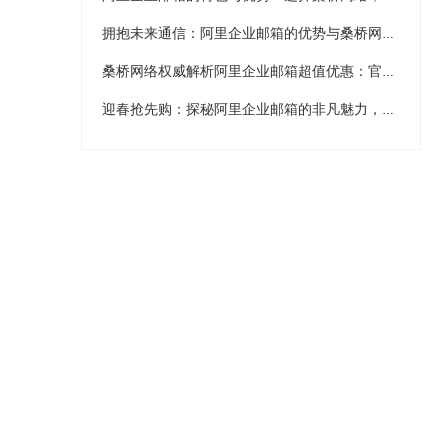
拥抱未来通信：阿里企业邮箱的优势与桑桥网络的魅力优惠
桑桥网络权威解析阿里企业邮箱超值优惠：官网600元/年标准版促销详解，买二送二、三送三、五送五方案助推全球邮件稳定及海外拓展商机
迎春抢先购：探秘阿里企业邮箱的非凡魅力，享桑桥独家优惠！